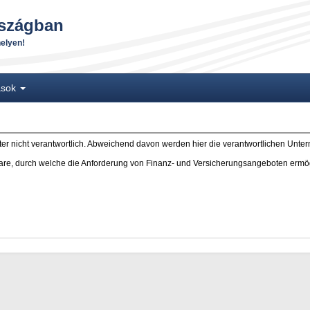
rszágban
helyen!
tások